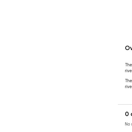
Ov
The
riv
The
riv
0 
No 