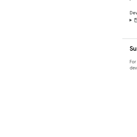
Dev
Su
For
dev