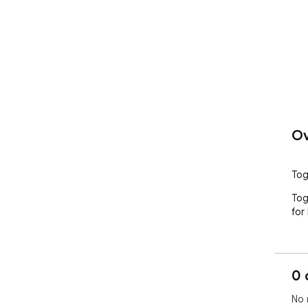
Ov
Tog
Tog
for
0 
No 