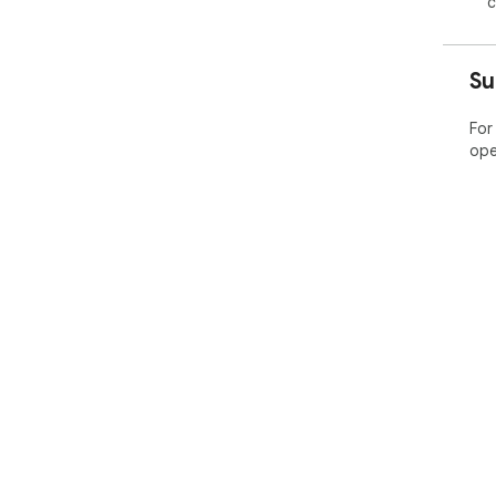
c
Su
For
ope