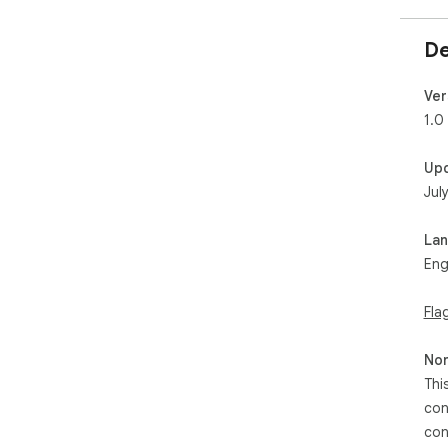
De
Ver
1.0
Up
Jul
La
Eng
Fla
Non
Thi
con
con