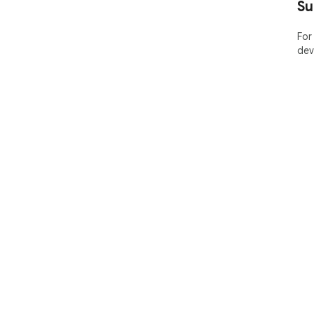
Su
For
dev