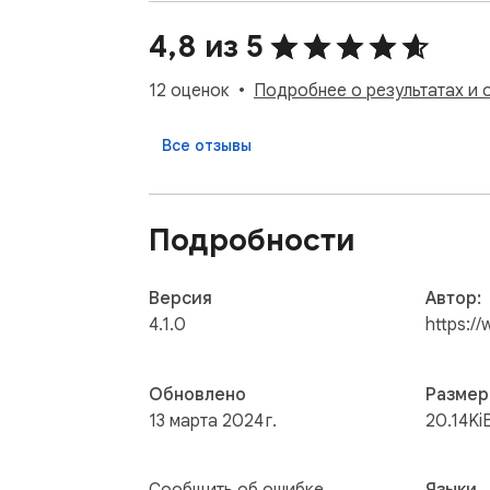
Изображения использованные в теме:

https://www.iconarchive.com/show/office-ic
4,8 из 5
12 оценок
Подробнее о результатах и 
Все отзывы
Подробности
Версия
Автор:
4.1.0
https:/
Обновлено
Размер
13 марта 2024 г.
20.14Ki