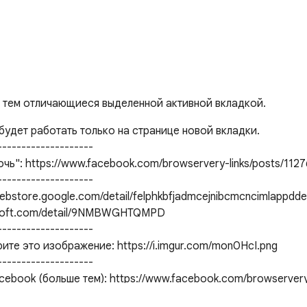
00 тем отличающиеся выделенной активной вкладкой.
удет работать только на странице новой вкладки.

-------------------

чь": https://www.facebook.com/browservery-links/posts/112
-------------------

ebstore.google.com/detail/felphkbfjadmcejnibcmcncimlappdde

osoft.com/detail/9NMBWGHTQMPD

-------------------

рите это изображение: https://i.imgur.com/mon0HcI.png

-------------------

cebook (больше тем): https://www.facebook.com/browservery
-------------------
