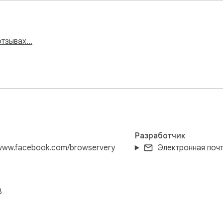
ons-by-thalita-torres/painting-palette-icon.html
отзывах…
Разработчик
/www.facebook.com/browservery
Электронная поч
B