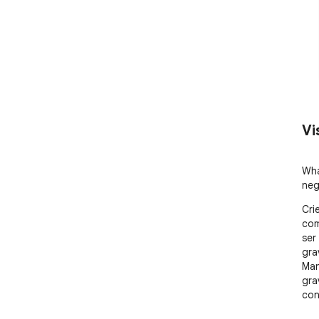
Vi
Wha
neg
Cri
com
ser
gra
Man
gra
con