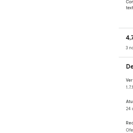
Com
tex
Wha
e n
fer
4,
man
3 n
De
Ver
1.7.
Atu
24 
Rec
Ofe