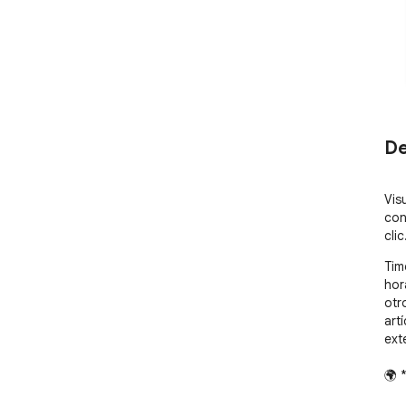
De
Vis
con
clic
Tim
hor
otr
art
ext
🌍 