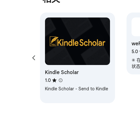
we
5.0
✳️
状
Kindle Scholar
1.0
Kindle Scholar - Send to Kindle