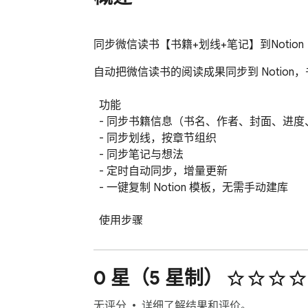
同步微信读书【书籍+划线+笔记】到Notion
自动把微信读书的阅读成果同步到 Notion
  功能

  - 同步书籍信息（书名、作者、封面、进度、时长）

  - 同步划线，按章节组织

  - 同步笔记与想法

  - 定时自动同步，增量更新

  - 一键复制 Notion 模板，无需手动建库

  使用步骤

  1. 登录微信读书网页版

  2. 打开侧边栏，复制 Notion 模板并授权

  3. 粘贴 Notion Page 链接

0 星（5 星制）
  4. 打开同步开关
无评分
详细了解结果和评价。