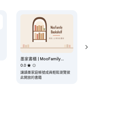
墨家書櫃 | MooFamily
Bookshelf
0.0
讓讀墨家庭帳號成員輕鬆瀏覽彼
此開放的書籍