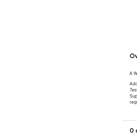
Ov
A W
Add
Tes
Sup
req
0 