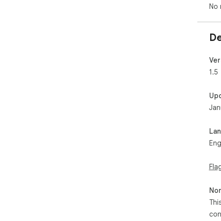
No 
De
Ver
1.5
Up
Jan
La
Eng
Fla
Non
Thi
con