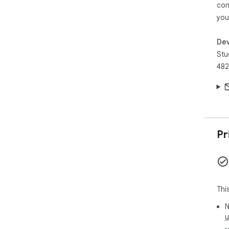
con
you
Dev
Stu
482
Pr
Thi
N
u