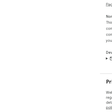
Fla
on 
Non
Thi
con
con
you
Dev
Pr
Web
reg
det
pol