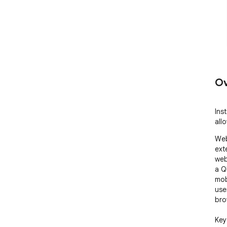
Ov
Ins
all
Web
ext
web
a Q
mobi
use
bro
Key