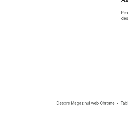
As
dis
Pen
des
Despre Magazinul web Chrome
Tab