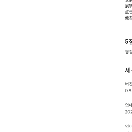
安
展
点
他
例，
任
5
평점
세
버
0.9
업
20
언