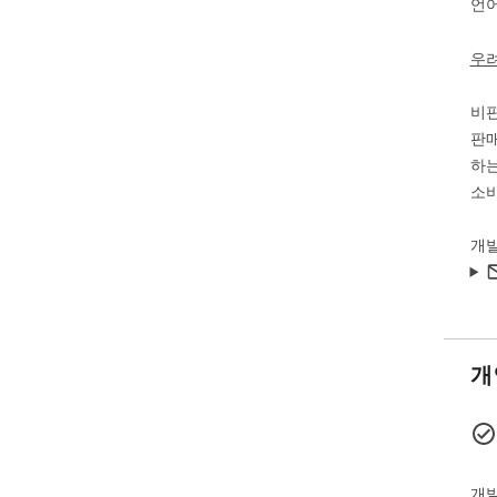
언어
우
비
판매
하는
소비
개
개
개발