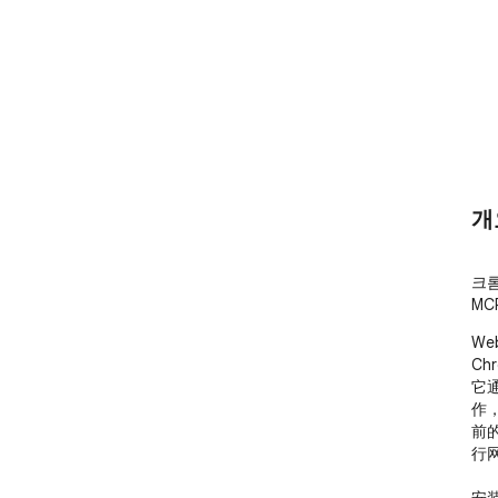
개
크롬
MC
We
Ch
它通
作
前
行网