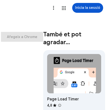
Inicia la sessió
També et pot
Afegeix a Chrome
agradar…
Page Load Timer
4,8