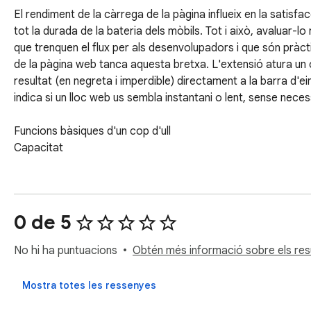
El rendiment de la càrrega de la pàgina influeix en la satisfac
tot la durada de la bateria dels mòbils. Tot i això, avaluar-lo
que trenquen el flux per als desenvolupadors i que són pràct
de la pàgina web tanca aquesta bretxa. L'extensió atura un 
resultat (en negreta i imperdible) directament a la barra d'ei
indica si un lloc web us sembla instantani o lent, sense necess
Funcions bàsiques d'un cop d'ull

Capacitat

Temps de navegació real

Utilitza la moderna API Performance Navigation Timing per a 
clàssic.

0 de 5
Pantalla de doble distintiu

No hi ha puntuacions
Obtén més informació sobre els resu
Mostra la figura tant en un distintiu discret a la pàgina com e
Mostra totes les ressenyes
Una drecera de teclat
