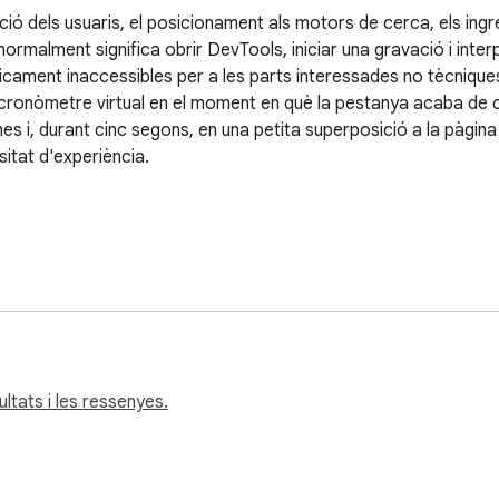
ció dels usuaris, el posicionament als motors de cerca, els ingress
 normalment significa obrir DevTools, iniciar una gravació i inter
icament inaccessibles per a les parts interessades no tècnique
cronòmetre virtual en el moment en què la pestanya acaba de c
nes i, durant cinc segons, en una petita superposició a la pàgina 
itat d'experiència.

una precisió de mil·lisegons, amb una alternativa segura a l'ob
ltats i les ressenyes.
n el distintiu del botó d'extensió perquè els usuaris la notin sen