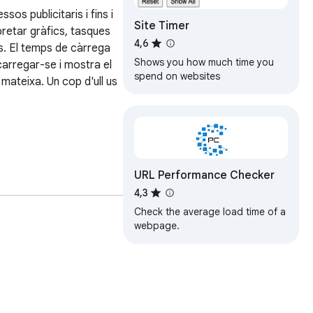
os publicitaris i fins i 
Site Timer
pretar gràfics, tasques 
4,6
s. El temps de càrrega 
Shows you how much time you
arregar-se i mostra el 
spend on websites
mateixa. Un cop d'ull us 
URL Performance Checker
4,3
jecte performance.timing 
Check the average load time of a
webpage.
se haver de buscar-la.
