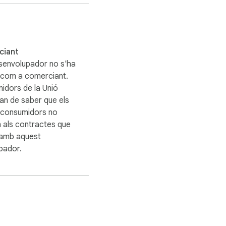
o cal executar Lighthouse 
esprint sense obrir ni 
ciant
senvolupador no s'ha
t com a comerciant.
 ofereix als no 
idors de la Unió
an de saber que els
s consumidors no
es i els executius 
n als contractes que
 amb aquest
pador.