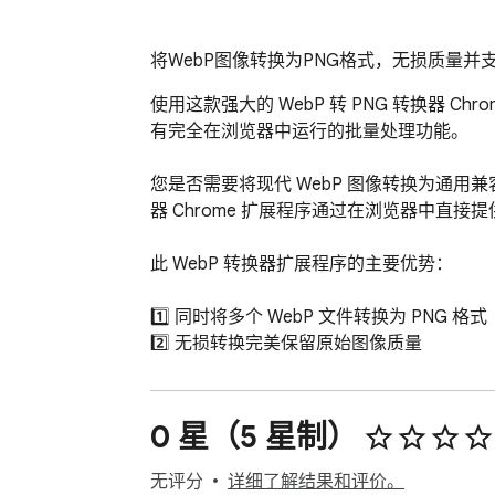
将WebP图像转换为PNG格式，无损质量并
使用这款强大的 WebP 转 PNG 转换器 Ch
有完全在浏览器中运行的批量处理功能。

您是否需要将现代 WebP 图像转换为通用兼容
器 Chrome 扩展程序通过在浏览器中直接
此 WebP 转换器扩展程序的主要优势：

1️⃣ 同时将多个 WebP 文件转换为 PNG 格式

2️⃣ 无损转换完美保留原始图像质量

3️⃣ 实时文件大小比较显示转换结果

4️⃣ 无需数据上传，完全在浏览器中离线工作

5️⃣ 简单的拖放界面轻松处理文件

0 星（5 星制）
此图像转换器的分步使用方法：

无评分
详细了解结果和评价。