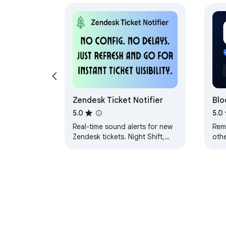
通过命令面板访问的设置自定义您的体验：

▸ 主题选项：浅色、深色或系统自动

▸ 界面语言：从 52 种支持的语言中选择

▸ 排序：基于频率的最常用或 A-Z 字母顺序

扩展程序推荐功能：

Zendesk Ticket Notifier
Blo
Dis
5.0
5.0
命令面板可以显示 ShiftShift 生
Real-time sound alerts for new
Rem
到推荐，可以忽略任何推荐。

Zendesk tickets. Night Shift,
othe
keyword filters, per-event
Auto
关于此 WebP 转 PNG 转换器的问题：

sounds. Not affiliated with
& pl
Zendesk.
zero
离线工作吗？是的，此扩展程序完全在浏览器
图像质量如何？PNG 是无损格式，因此转换