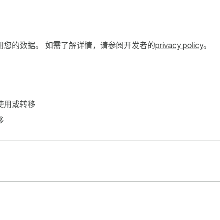
 输出

版本

用您的数据。 如需了解详情，请参阅开发者的
privacy policy
。
。一目了然地查看原始文件大小、转换后大小、尺寸和大小变化。
。三种打开方式：

使用或转移
移
Linux 上按 Ctrl+Shift+P
