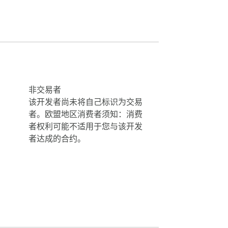
完全相同的视觉质量。

非交易者
该开发者尚未将自己标识为交易
者。欧盟地区消费者须知：消费
者权利可能不适用于您与该开发
者达成的合约。