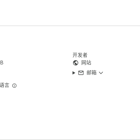
像场景。无损转换技术确保您的 PNG 文件保持与原始 WebP 图像
开发者
iB
网站
邮箱
 Web 开发人员

计师

种语言
内容创作者

 PNG 的人

便编辑
