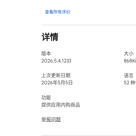
➤ 拖放 WebP 文件或点击浏览并选择图像

查看所有评价
➤ 转换前通过缩略图预览图像

➤ 点击转换将 WebP 文件转换为 PNG 格式

➤ 一键即时下载转换后的 PNG 图像

详情
此 WebP 转 PNG 转换器无缝处理各种图
版本
大小
谁应该使用此 WebP 图像转换器：

2026.5.4.1233
868K
▸ 需要 PNG 格式以获得更广泛浏览器兼容性的
上次更新日期
语言
▸ 为需要 PNG 的应用程序准备图像的平面设
2026年5月5日
52 
▸ 将 WebP 下载转换为可编辑 PNG 格式的
▸ 出于存档目的转换 WebP 图像的摄影师

功能
▸ 任何需要无需安装软件即可可靠转换 WebP 为
提供应用内购商品
此 WebP 转换工具的常见用例：

举报问题
• 将从网站下载的 WebP 图像转换为 PNG 以