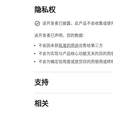
• 将 WebP 截图转换为 PNG 格式用于文档

隐私权
• 批量处理多个 WebP 图像以获得一致的 PNG
• 为特别需要 PNG 格式的应用程序准备图像

• 为旧版软件兼容性创建 WebP 图形的 PNG 
该开发者已披露，此产品不会收集或使
此图像格式转换器提供每次转换的详细信息
该开发者已声明，您的数据：
不会因未获
批准的用途
出售给第三方
使用 ShiftShift 命令面板即时访问此工具
不会为实现与产品核心功能无关的目的而
1. 在任何网页上快速双击 Shift 键

不会为确定信用度或放贷目的而使用或转
2. 在 Mac 上按 Cmd+Shift+P 或在 Windows 和 
3. 点击浏览器工具栏中的扩展程序图标

支持
使用键盘快捷键轻松导航命令面板：

- 上下箭头键在列表中移动

- 回车键选择并打开项目

相关
- Esc 键返回或关闭面板

- 输入以搜索所有已安装的工具
