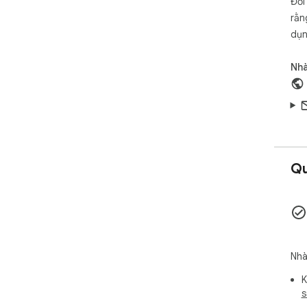
Đối
rằn
dụn
Nhà
Qu
Nhà
K
s