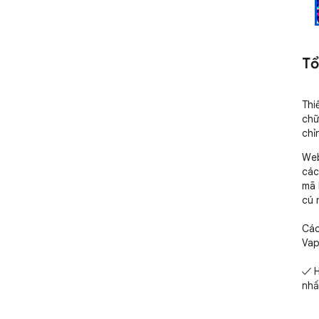
Tổ
Thi
chữ
chỉ
Web
các
mã 
cú 
Các
Vap
✓ H
nhấ
✓ M
✓ 8