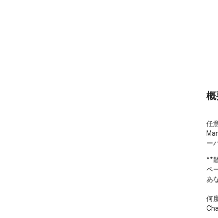
概
任
Ma
ー
*
ペ
あな
何度
C