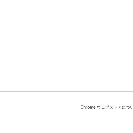
Chrome ウェブストアにつ