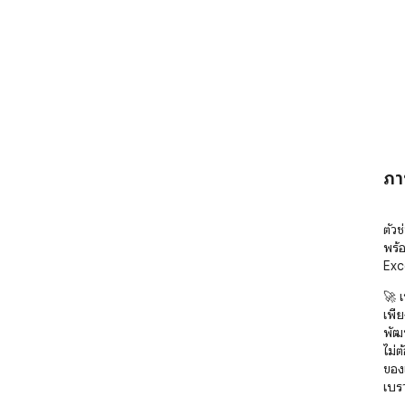
ภา
ตัวช
พร้
Exc
🚀 เ
เพีย
พัฒน
ไม่
ของ
เบรา