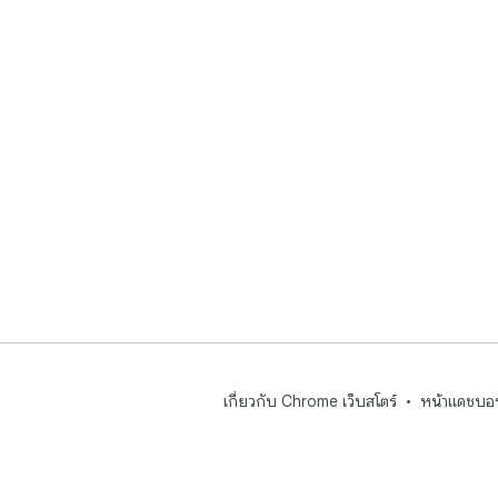
 ▸ นักวิจัยที่ดำเนินโครงการเก็บรวบรวมข้อมูลจากเว็บไซต์และ
แหล
 ผู้คนมักค้นหาวิธีการดึงข้อมูลจากเว็บไซต์โดยไม่ต้องเขียน
โปร
นอกจ
มองห
จากเ
การ
สาธา
 ลืมบทเรียนการดึงข้อมูลจากเว็บที่น่าเบื่อและสคริปต์ที่ใช้งานไม่
ได้ไ
ตัว
ประ
ใช้
ข้อมู
เกี่ยวกับ Chrome เว็บสโตร์
หน้าแดชบอร
 🔒 ความปลอดภัยและความเป็นส่วนตัวที่คุณวางใจได้:

 ➤ การประมวลผลทั้งหมดเกิดขึ้นภายในเบราว์เซอร์ของคุณเอง

 ➤ ไม่มีเซิร์ฟเวอร์ภายนอกใดได้รับเนื้อหาที่คุณดึงมา
