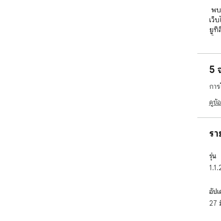
 พบกับสุดยอดเครื่องมือดึงข้อมูลเว็บไซต์ที่ออกแบบมาสำหรับ
เว็บ
ยูทิ
ทั้
คุณ 
5 
 การได้รับรายละเอียดที่ถูกต้องในเวลาที่เหมาะสมนั้นสร้างความ
แตกต
การ
ประ
มาเ
ดูข้
เห็
ออกแ
และเ
รา
 1️⃣ ติดตั้งส่วนขยายเว็บสแครปเปอร์

รุ่น
 2️⃣ เปิดหน้าใดก็ได้ แล้วแตะที่ไอคอนส่วนขยายของเรา เพื่อ
1.1.
ประม
 3️⃣ ตรวจสอบข้อมูลและดาวน์โหลดชุดข้อมูลของคุณได้ในไม่กี่
วินาท
อัปเ
27 
 🌟 สิ่งที่คุณสามารถทำได้ด้วยโปรแกรมดึงข้อมูลจากเว็บไซต์นี้:
