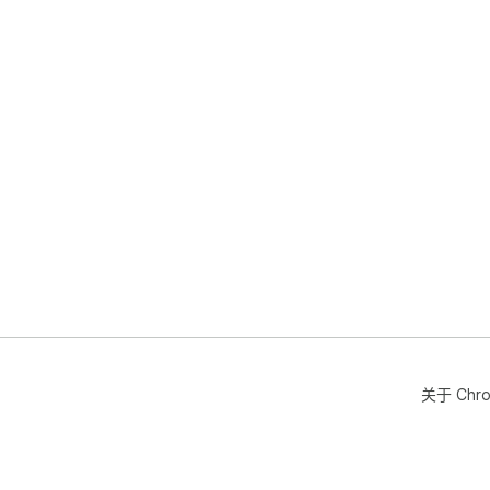
- 
- 
- 
- 
- 
为清
专
你
级
言
关于 Chr