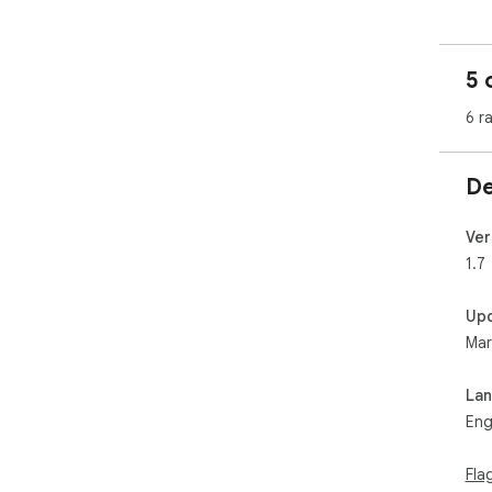
5 
6 r
De
Ver
1.7
Up
Mar
La
Eng
Fla