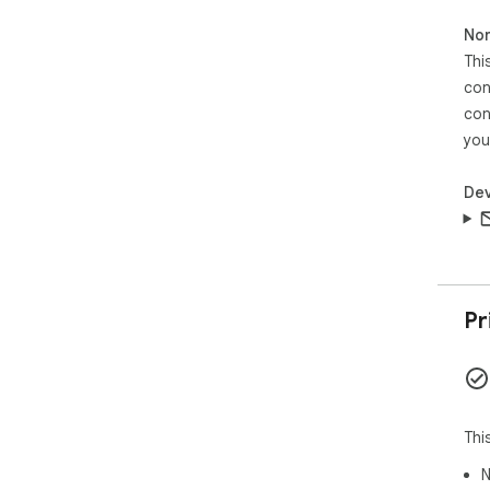
Non
Thi
con
con
you
Dev
Pr
Thi
N