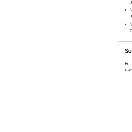
u
N
u
N
c
Su
For
ope