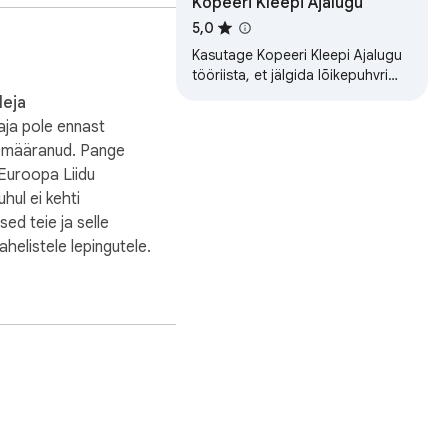
Kopeeri Kleepi Ajalugu
ammul.\nReageeriv 
d päringutega.\n\n📑 
5,0
.\nPõhjalikud KKK 
Kasutage Kopeeri Kleepi Ajalugu
tööriista, et jälgida lõikepuhvri
iarhiivi 
ajalugu, hallata kopeeritud teksti
egantne ja 
leja
lõikepuhvri halduriga ja…
atu juurdepääs kõigile 
ja pole ennast
ndus oma 
s määranud. Pange
 või periood.\nSirvige 
 Euroopa Liidu
rengut.\n\n🧐 KKK\n\n🔒 
uhul ei kehti
rimise ja veebiarhiivi 
sed teie ja selle
lt! Meie laiendus toetab 
ahelistele lepingutele.
kumad otsingutulemused, 
ehti hõlpsalt uurima? 
e sirvimiskogemust!