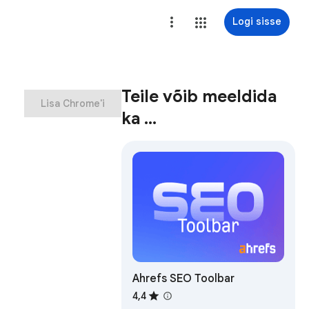
Logi sisse
Teile võib meeldida
Lisa Chrome'i
ka …
Ahrefs SEO Toolbar
4,4