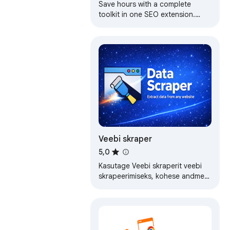
Save hours with a complete
toolkit in one SEO extension.
Insights for on-page, keyword
research, and link analysis on any
webpage.
Veebi skraper
5,0
Kasutage Veebi skraperit veebi
skrapeerimiseks, kohese andmete
skrapeerimiseks ja tabelite
püüdmiseks, et kiiresti
struktureeritud…