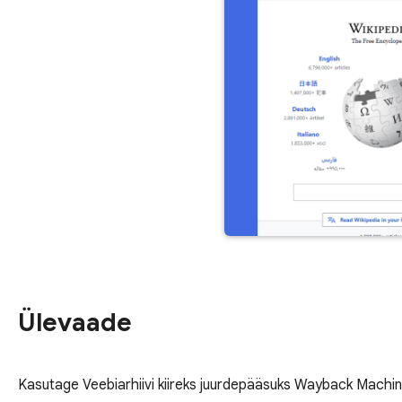
Ülevaade
Kasutage Veebiarhiivi kiireks juurdepääsuks Wayback Machine'i