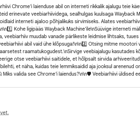
rhiivi Chrome'i laienduse abil on interneti rikkalik ajalugu teie k
dab teid erinevate veebiarhiividega, sealhulgas kuulsaga Wayback
aid interneti ajaloo põhjalikuks sirvimiseks. Alates veebiarhiivist 
\n\n1️⃣ Kohe ligipääs Wayback Machine'ile\nSüüvige interneti mäl
ebiarhiiv muudab vanade pärlikeste leidmise lihtsaks, tuues tei
veebiarhiivi abil vaid ühe klõpsuga!\n\n2️⃣ Otsing mitme mootori
opulaarsetest raamatukogudest.\nSirvige veebiajalugu kasutades 
erige otse veebiarhiivi saitidele, et hõlpsalt sirvida arhiveeritud 
lehti, et näha, kuidas teie lemmiksaidid aja jooksul arenenud on.\n
iks valida see Chrome'i laiendus?\n\n🛡️ Veebiarhiivi üldised e
ssurssidele nagu Wayback Machine, Google ja palju muud.\n✅ Su
se abil.\n✅ Rikas uurimistööriist\nAjaloolased, ajakirjanikud ja t
 on, kasutades veebiarhiivi ja Wayback Machine'i jne.\n✅ Kiire ja 
Täiendage oma sirvimist veebiarhiivi integreerimisega!\nAvastage
dest nagu Wayback Machine sujuvaks uurimistööks.\n\n💎 Innovati
vet.
des muudab interneti ajaloo avastamise lihtsaks.\n— Nutikad soovit
likud võimaldavad teil kogemuse oma konkreetsetele vajadust
b teie sirvimist sisule juurdepääsemisel.\nRegulaarsed auditeerim