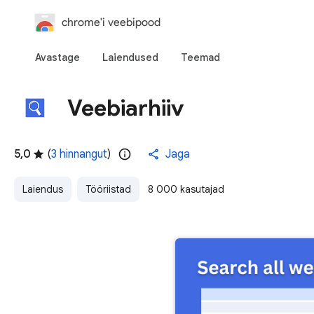
chrome'i veebipood
Avastage
Laiendused
Teemad
Veebiarhiiv
5,0
(
3 hinnangut
)
Jaga
Laiendus
Tööriistad
8 000 kasutajad