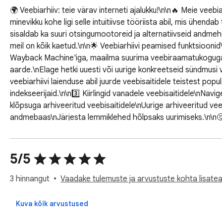
🌍 Veebiarhiiv: teie värav interneti ajalukku!\n\n🔥 Meie veebia
minevikku kohe ligi selle intuitiivse tööriista abil, mis ühen
sisaldab ka suuri otsingumootoreid ja alternatiivseid andmehoidl
meil on kõik kaetud.\n\n🌟 Veebiarhiivi peamised funktsioonid
Wayback Machine'iga, maailma suurima veebiraamatukoguga, ve
aarde.\nElage hetki uuesti või uurige konkreetseid sündmusi 
veebiarhiivi laienduse abil juurde veebisaitidele teistest p
indekseerijaid.\n\n3️⃣ Kiirlingid vanadele veebisaitidele\nNavige
klõpsuga arhiveeritud veebisaitidele\nUurige arhiveeritud veebi
andmebaas\nJärjesta lemmiklehed hõlpsaks uurimiseks.\n\n🤔 M
kajastus\nSaate enneolematu juurdepääsu populaarsetele re
navigeerimine\nSirvige veebiarhiivi hõlpsasti kasutatava liide
analüüsida, kuidas veebidisain ja trendid aja jooksul muutunud
5/5
sisu ilma viivitusteta optimeeritud ühenduvuse kaudu.\n\n📚 
pärleid, säilitades ajatuid andmeid populaarsetest ressurssi
3 hinnangut
Vaadake tulemuste ja arvustuste kohta lisatea
disain\n— Veebiarhiivi intuitiivne ja lihtsalt navigeeritav lii
saadaolevate vanade versioonide poole.\n— Kohandatavad va
Kuva kõik arvustused
Tugev turvalisus\nTäiustatud krüpteerimine veebiarhiiv kaitse