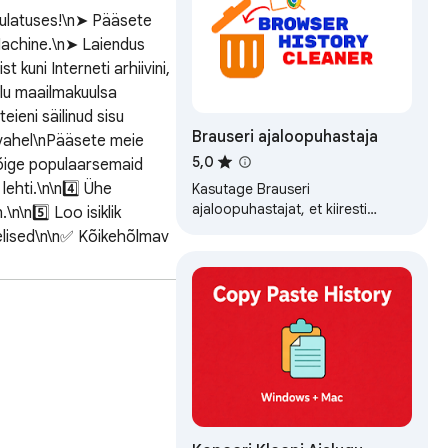
äeulatuses!\n➤ Pääsete 
 Machine.\n➤ Laiendus 
kuni Interneti arhiivini, 
lu maailmakuulsa 
eni säilinud sisu 
Brauseri ajaloopuhastaja
 vahel\nPääsete meie 
5,0
kõige populaarsemaid 
lehti.\n\n4️⃣ Ühe 
Kasutage Brauseri
ajaloopuhastajat, et kiiresti
\n5️⃣ Loo isiklik 
kustutada ajalugu Chrome'is,
elised\n\n✅ Kõikehõlmav 
tühjendada vahemälu ja
juv 
eemaldada sirvimisandmed.
eadlased saavad 
tõhus\nHankige kiiresti 
 arhiiviveebi maailma 
ivne ja kasutajasõbralik 
used juhivad teid parimate 
ele kohandada.\n\n🔒 
ised tagavad, et teie 