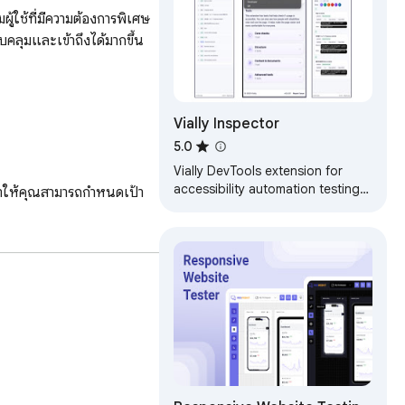
ู้ใช้ที่มีความต้องการพิเศษ
คลุมและเข้าถึงได้มากขึ้น
Vially Inspector
5.0
Vially DevTools extension for
accessibility automation testing
ะทำให้คุณสามารถกำหนดเป้า
on inspected web pages.
ย

์ของคุณปฏิบัติตามข้อบังคับ