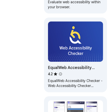
Evaluate web accessibility within
your browser.
EqualWeb Accessibility
Checker
4.2
EqualWeb Accessibility Checker -
Web Accessibility Checker
powered by EqualWeb for WCAG
2.2 compliance validation