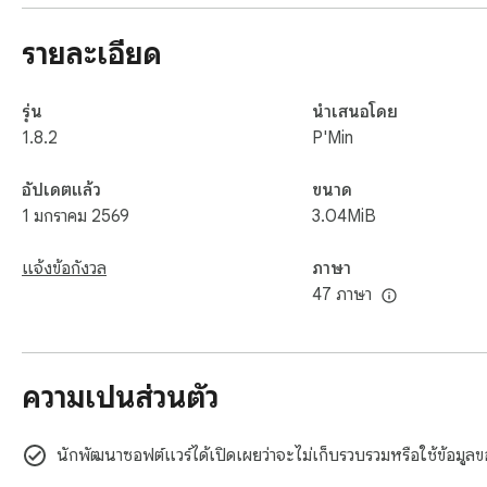
ความมุ่งมั่นในการเข้าถึงสะท้อนให้เห็นถึงความรับผิดชอบต่อสังคมขอ
รายละเอียด
การทำให้เว็บไซต์ของคุณเข้าถึงได้มากขึ้นเป็นขั้นตอนสำคัญในการเปิดปร
ประสบการณ์เว็บที่ครอบคลุมและใช้งานง่ายยิ่งขึ้น ติดตั้งทันทีและน
รุ่น
นำเสนอโดย
1.8.2
P'Min
อัปเดตแล้ว
ขนาด
1 มกราคม 2569
3.04MiB
แจ้งข้อกังวล
ภาษา
47 ภาษา
ความเป็นส่วนตัว
นักพัฒนาซอฟต์แวร์ได้เปิดเผยว่าจะไม่เก็บรวบรวมหรือใช้ข้อมูล