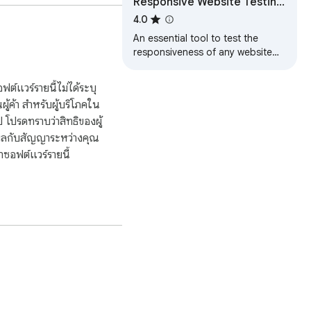
Responsive Website Testing
ู้ใช้มากขึ้น

Toolkit - Multiple Viewport
4.0
Simulator
น้าของเวลาและมอบ
An essential tool to test the
responsiveness of any website
on multiple screens
simultaneously
ต์แวร์รายนี้ไม่ได้ระบุ
นผู้ค้า สำหรับผู้บริโภคใน
โปรดทราบว่าสิทธิของผู้
ีผลกับสัญญาระหว่างคุณ
ซอฟต์แวร์รายนี้