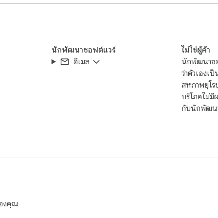
งบริษัท และช่วยยกระดับภาพลักษณ์ของแบรนด์ และได้รับความไว้วางใจจากผ
ะตูสู่ผู้ชมในวงกว้าง ติดตั้ง "การเข้าถึงเว็บ" วันนี้เพื่อให้อยู่ในแถวห
ำความสะดวกสบายและความสุขมาสู่ผู้ใช้ของคุณ!
นักพัฒนาซอฟต์แวร์
ไม่ใช่ผู้ค้า
อีเมล
นักพัฒนาซอฟ
ว่าตัวเองเป็
สหภาพยุโรป 
บริโภคไม่ม
กับนักพัฒนา
ของคุณ