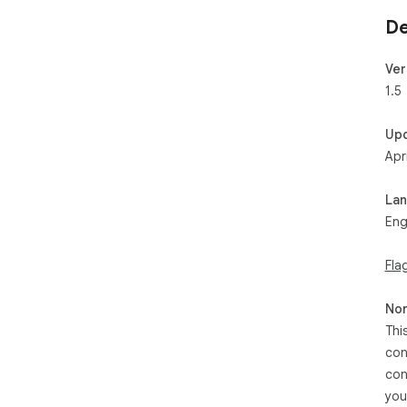
De
Ver
1.5
Up
Apr
La
Eng
Fla
Non
Thi
con
con
you