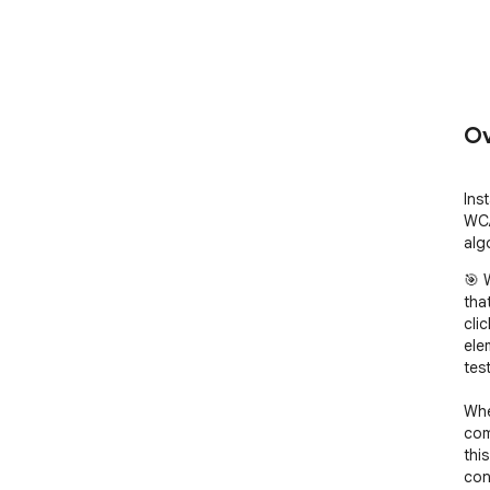
Ov
Inst
WCA
alg
🎯 
tha
cli
ele
test
Whe
com
thi
con