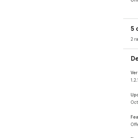
Offl
5 
2 r
De
Ver
1.2.
Up
Oct
Fea
Off