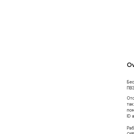
Ov
Бес
ПВЗ
Ото
так
пом
ID 
Раб