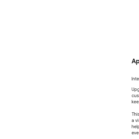
Ap
Int
Upg
cus
kee
Thi
a v
hel
eve