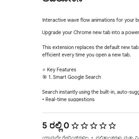
Interactive wave flow animations for your 
Upgrade your Chrome new tab into a powerfu
This extension replaces the default new tab 
efficient every time you open a new tab.

⭐ Key Features

🎯 1. Smart Google Search

Search instantly using the built-in, auto-su
• Real-time suggestions

• Fast results

• Keyboard-friendly interaction

5 ರಲ್ಲಿ 0
⭐ 2. Customizable Widgets & Controls

ಯಾವುದೇ ರೇಟಿಂಗ್‌ಗಳಿಲ್ಲ
ಫಲಿತಾಂಶಗಳು ಮತ್ತು ವಿಮರ