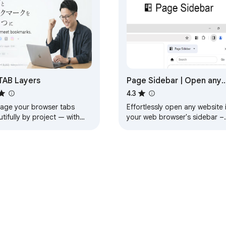
s:

TAB Layers
Page Sidebar | Open any
page in side panel
4.3
age your browser tabs
Effortlessly open any website 
tifully by project — with
your web browser's sidebar –
kmark sync.
streamline your workflow
instantly!