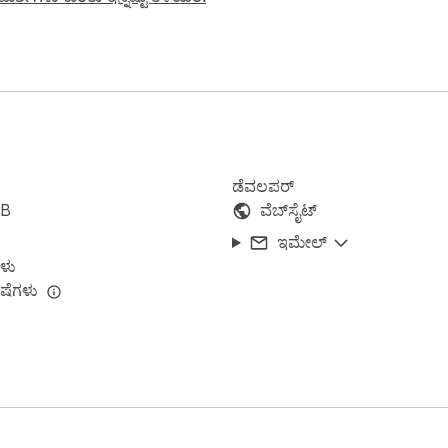
, notes

d restored automatically.

ಡೆವಲಪರ್
iB
ವೆಬ್‌ಸೈಟ್
ಇಮೇಲ್
ಳು
ಷೆಗಳು
 with smooth ticking

locations.
