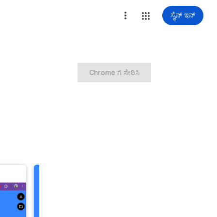
ಸೈನ್ ಇನ್
Chrome ಗೆ ಸೇರಿಸಿ