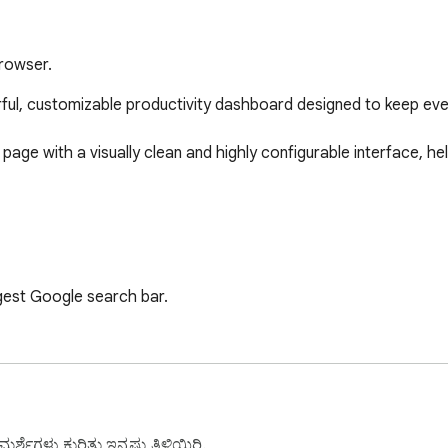
browser.
l, customizable productivity dashboard designed to keep every
page with a visually clean and highly configurable interface, he
ggest Google search bar.

್ಶೆಗಳು ಕುರಿತು ಇನ್ನಷ್ಟು ತಿಳಿಯಿರಿ.