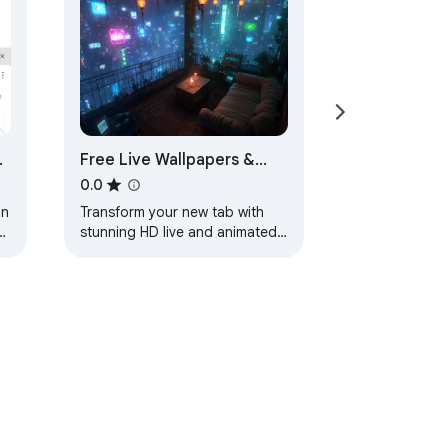
Free Live Wallpapers &
Animated Wallpapers
0.0
in
Transform your new tab with
stunning HD live and animated
wallpapers that bring your
browser to life!