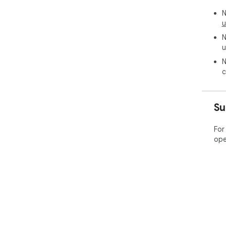
N
u
N
u
N
c
Su
For
ope