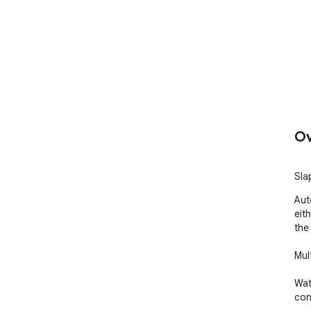
Ov
Sla
Aut
eit
the
Mul
Wat
con