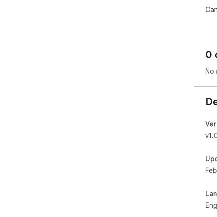
Can
0 
No 
De
Ver
v1.
Up
Feb
La
Eng