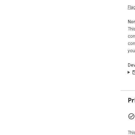
Fla
Non
Thi
con
con
you
Dev
Pr
Thi