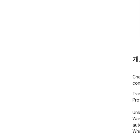
개
Cha
con
Tra
Pro
Unl
Was
aut
Wha