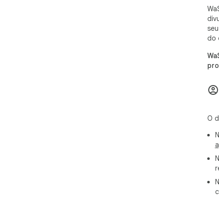
WaS
div
seu
do 
WaS
pro
O d
N
a
N
r
N
c