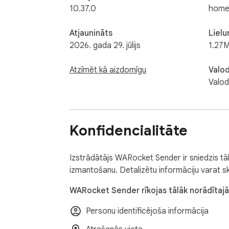
10.37.0
home
Atjaunināts
Liel
2026. gada 29. jūlijs
1.27M
Atzīmēt kā aizdomīgu
Valo
Valod
Konfidencialitāte
Izstrādātājs WARocket Sender ir sniedzis tāl
izmantošanu. Detalizētu informāciju varat ska
WARocket Sender rīkojas tālāk norādītajā
Personu identificējoša informācija