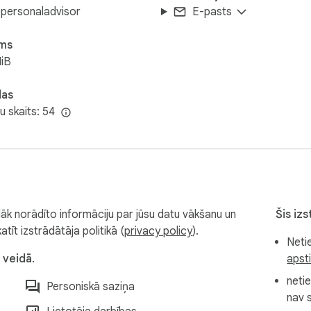
personaladvisor
E-pasts
ums
iB
das
u skaits: 54
āk norādīto informāciju par jūsu datu vākšanu un
Šis izs
tīt izstrādātāja politikā (
privacy policy
).
Neti
 veidā.
apst
netie
Personiskā saziņa
nav 