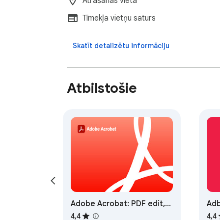
Atrašanās vieta
Tīmekļa vietņu saturs
Skatīt detalizētu informāciju
Atbilstošie
Adobe Acrobat: PDF edit,
Adb
convert, sign tools
rek
4,4
4,4