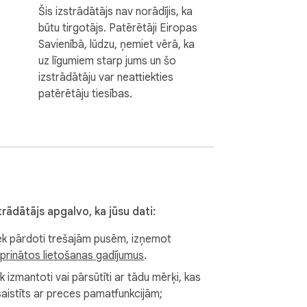
Šis izstrādātājs nav norādījis, ka
būtu tirgotājs. Patērētāji Eiropas
Savienībā, lūdzu, ņemiet vērā, ka
uz līgumiem starp jums un šo
izstrādātāju var neattiekties
patērētāju tiesības.
trādātājs apgalvo, ka jūsu dati:
ek pārdoti trešajām pusēm, izņemot
iprinātos lietošanas gadījumus
.
k izmantoti vai pārsūtīti ar tādu mērķi, kas
saistīts ar preces pamatfunkcijām;