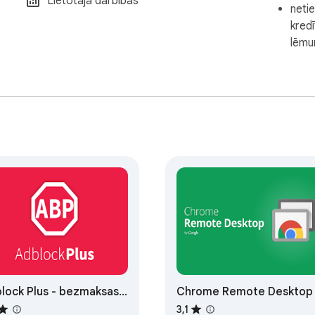
Lietotāja darbības
netie
kred
lēmu
lock Plus - bezmaksas
Chrome Remote Desktop
lāmbloķētājs
3,1