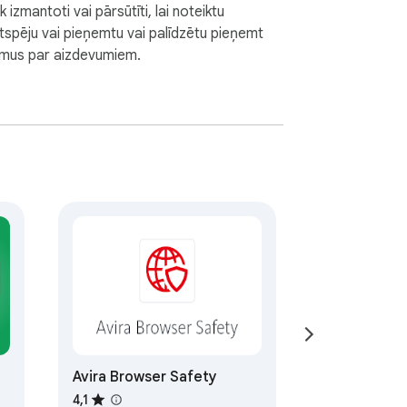
k izmantoti vai pārsūtīti, lai noteiktu
ītspēju vai pieņemtu vai palīdzētu pieņemt
mus par aizdevumiem.
Avira Browser Safety
4,1