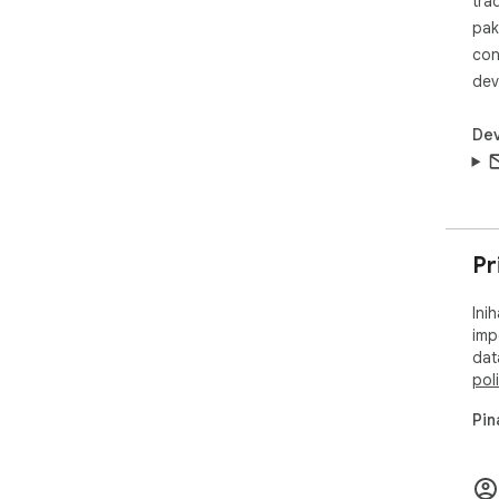
tra
pak
con
dev
Dev
Pr
Ini
imp
dat
pol
Pin