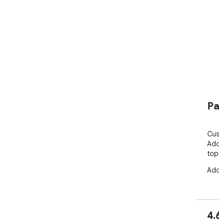
Pa
Cus
Add
top
Add
4.