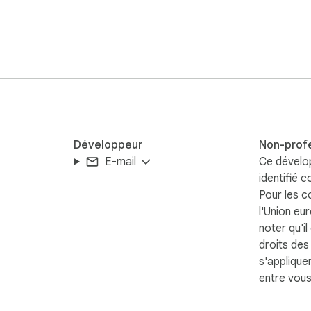
Développeur
Non-prof
essages, Premium Sender, Web Sender, Whats Direct Message, 
E-mail
Ce dévelo
s including contacts not saved in your address book with a cl
identifié 
Pour les 
l'Union eu
 prohibited.

noter qu'il
droits de
e U.S. and other countries. WAPI - Send personalized messages 
s'applique
nc.
entre vous