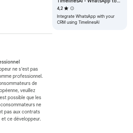
TimelinesAI - WhatsApp to
CRM
4,2
Integrate WhatsApp with your
CRM using TimelinesAI
essionnel
WA Self Sender, 
ppeur ne s'est pas
ick. Try WA Web plus 
comme professionnel.
consommateurs de
ropéenne, veuillez
 est possible que les
s consommateurs ne
is an independent 
nt pas aux contrats
 et ce développeur.