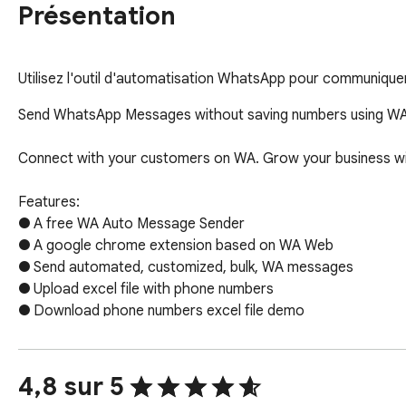
Présentation
Utilisez l'outil d'automatisation WhatsApp pour communiqu
Send WhatsApp Messages without saving numbers using WA S
Connect with your customers on WA. Grow your business wi
Features:

● A free WA Auto Message Sender 

● A google chrome extension based on WA Web

● Send automated, customized, bulk, WA messages

● Upload excel file with phone numbers

● Download phone numbers excel file demo

● Save message text as template

● Send attachments via WA auto sender

● Offer an option to unsubscribe

4,8 sur 5
● Use placeholders to send personalized messages
