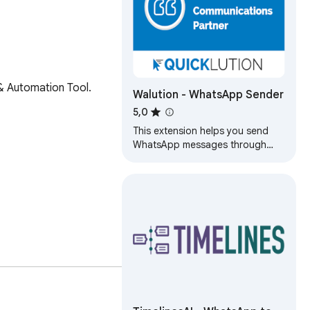
Automation Tool. 

Walution - WhatsApp Sender
5,0
This extension helps you send
WhatsApp messages through
Quicklution's API or its Google
Sheets add-on