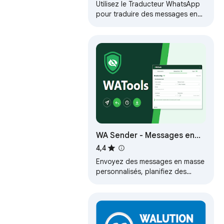
Utilisez le Traducteur WhatsApp
pour traduire des messages en
un clic. Profitez d'une traduction
fluide sur WhatsApp avec la…
WA Sender - Messages en
masse et automatisation
4,4
Envoyez des messages en masse
personnalisés, planifiez des
campagnes, utilisez des modèles
et gérez vos contacts dans
WhatsApp Web.