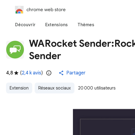
chrome web store
Découvrir
Extensions
Thèmes
WARocket Sender:Rock
Sender
4,8
(
2,4 k avis
)
Partager
Extension
Réseaux sociaux
20 000 utilisateurs