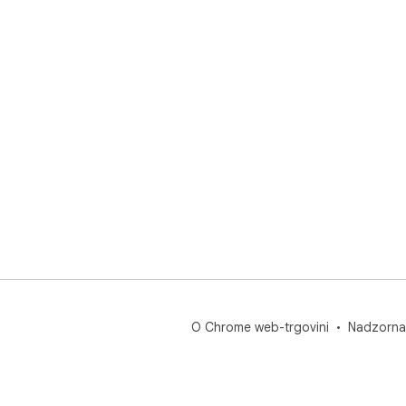
O Chrome web-trgovini
Nadzorna