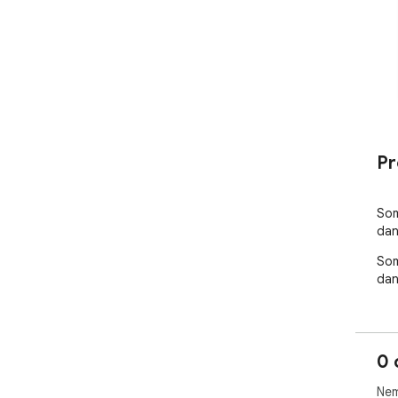
Pr
Som
dan
Som
dan
0 
Nem