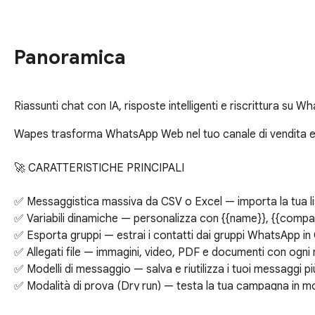
Panoramica
Riassunti chat con IA, risposte intelligenti e riscrittura su 
Wapes trasforma WhatsApp Web nel tuo canale di vendita e 
🚀 CARATTERISTICHE PRINCIPALI

✅ Messaggistica massiva da CSV o Excel — importa la tua lista
✅ Variabili dinamiche — personalizza con {{name}}, {{compan
✅ Esporta gruppi — estrai i contatti dai gruppi WhatsApp in 
✅ Allegati file — immagini, video, PDF e documenti con ogni
✅ Modelli di messaggio — salva e riutilizza i tuoi messaggi più
✅ Modalità di prova (Dry run) — testa la tua campagna in mod
✅ Esportazione Excel — scarica i report dello stato di cons