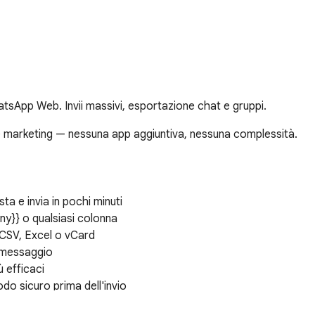
WhatsApp Web. Invii massivi, esportazione chat e gruppi.
marketing — nessuna app aggiuntiva, nessuna complessità.

 e invia in pochi minuti

y}} o qualsiasi colonna

CSV, Excel o vCard

 messaggio

 efficaci

o sicuro prima dell'invio

egna per ogni contatto
