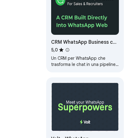
CRM WhatsApp Business con
Agenti AI - The Chat
5,0
Quotient
Un CRM per WhatsApp che
trasforma le chat in una pipeline
di vendita visiva. Tieni traccia dei
lead, pianifica i follow-up e
lascia…