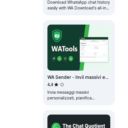
Download WhatsApp chat history
easily with WA Download’s all-in-
one export tool.
WA Sender - Invii massivi e
automazione
4,4
Invia messaggi massivi
personalizzati, pianifica
campagne, riutilizza modelli e
gestisci i contatti direttamente in
WhatsApp Web.