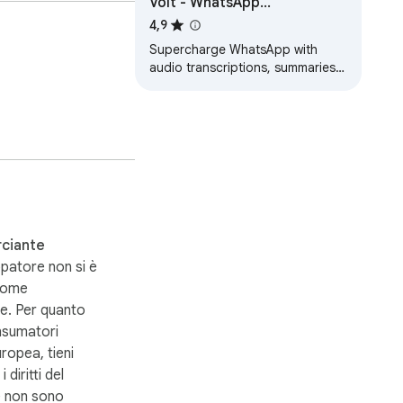
Volt - WhatsApp
Superpowers
4,9
Supercharge WhatsApp with
audio transcriptions, summaries,
scheduled messages, chat
management, and AI assistance.
ciante
patore non si è
 come
e. Per quanto
nsumatori
uropea, tieni
 diritti del
 non sono