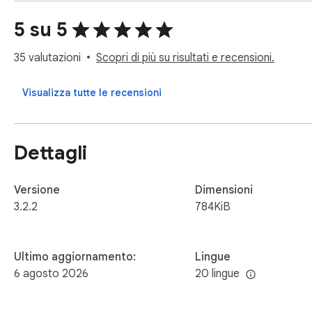
✅ Pannello nativo — integrato nel layout di WhatsApp Web, n
5 su 5
🛡️ PROTEZIONE ANTI-BAN

Ritardi casuali configurabili e limiti giornalieri per mantenere a
35 valutazioni
Scopri di più su risultati e recensioni.
📋 PER CHI È?

Visualizza tutte le recensioni
Team di vendita, attività locali, organizzatori di eventi, imprend
🔒 Privacy: non leggiamo né memorizziamo mai i tuoi messaggi o
Dettagli
📧 wapes.crm@gmail.com · wapes.lat
Versione
Dimensioni
3.2.2
784KiB
Ultimo aggiornamento:
Lingue
6 agosto 2026
20 lingue