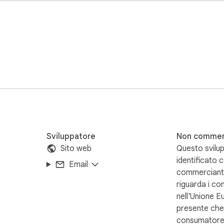
essuna finestra fluttuante

l sicuro il tuo account.

itori.

 le tue liste di contatti.

Sviluppatore
Non commer
Sito web
Questo svilup
identificato
Email
commerciant
riguarda i co
nell'Unione E
presente che i
consumatore