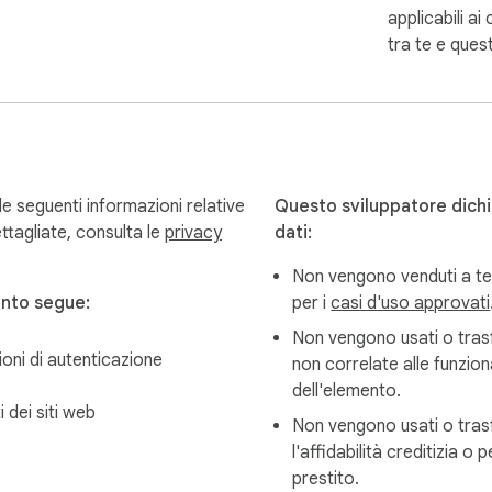
applicabili ai 
tra te e ques
seguenti informazioni relative
Questo sviluppatore dichia
dettagliate, consulta le
privacy
dati:
Non vengono venduti a ter
nto segue:
per i
casi d'uso approvati
Non vengono usati o trasfe
oni di autenticazione
non correlate alle funziona
dell'elemento.
 dei siti web
Non vengono usati o trasfe
l'affidabilità creditizia o pe
prestito.