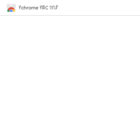
የchrome የድር ገበያ