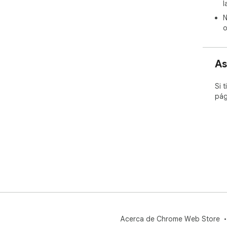
v1.0
l
1- 
N
2- E
o
Exc
açık
3- 
4- 
As
5- 
Si 
pág
Acerca de Chrome Web Store