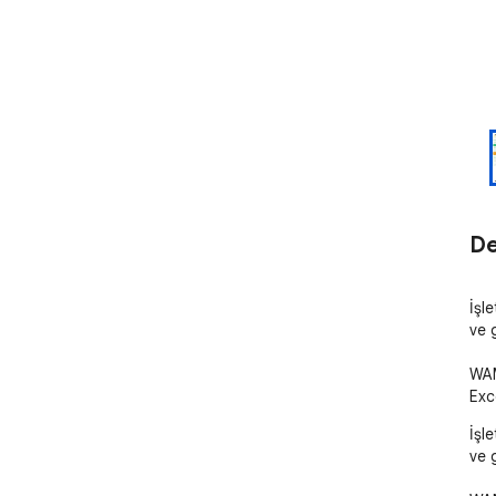
De
İşle
ve g
WAM
Exc
İşle
ve g