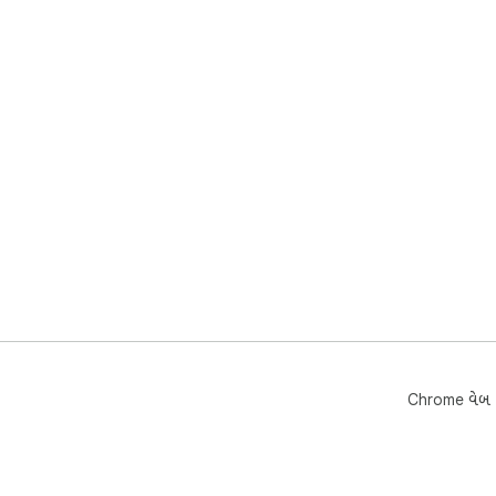
Chrome વેબ સ