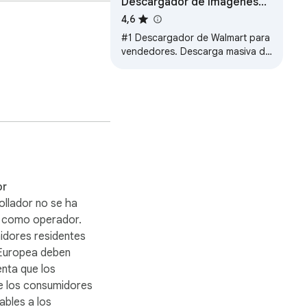
Descargador de Imágenes
de Walmart
4,6
#1 Descargador de Walmart para
vendedores. Descarga masiva de
imágenes HD + vídeos en 1 clic.
Exporta SKU/precio/marca a
Excel.…
or
ollador no se ha
o como operador.
idores residentes
 Europea deben
enta que los
e los consumidores
ables a los