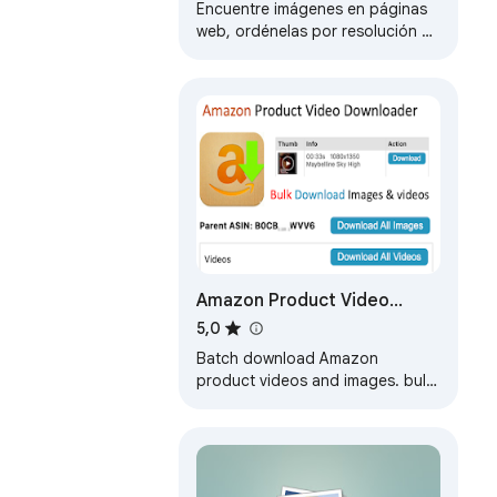
Encuentre imágenes en páginas
web, ordénelas por resolución o
formato, descargue todas las
imágenes de la página web.
Amazon Product Video
Downloader - Images bulk
5,0
download
Batch download Amazon
product videos and images. bulk
downloader