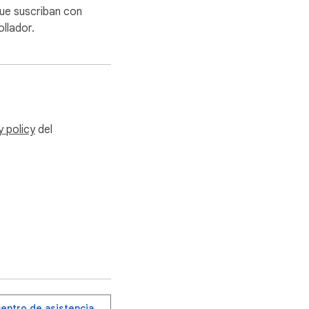
ue suscriban con
su trabajo de comercio 
llador.
y policy
del
centro de asistencia