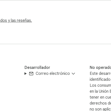
 imágenes al mismo tiempo

dos y las reseñas.
entas del navegador



Desarrollador
No operad
Correo electrónico
Este desarr
ales de productos

identificad
tivos

Los consum
en la Unión
tener en cu
derechos d
no son aplic