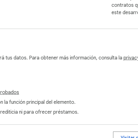
contratos q
ácil y sencillo: ¡instálelo ahora para mejorar la eficiencia de 
este desarro
rá tus datos. Para obtener más información, consulta la
privac
probados
n la función principal del elemento.
crediticia ni para ofrecer préstamos.
Visitar 