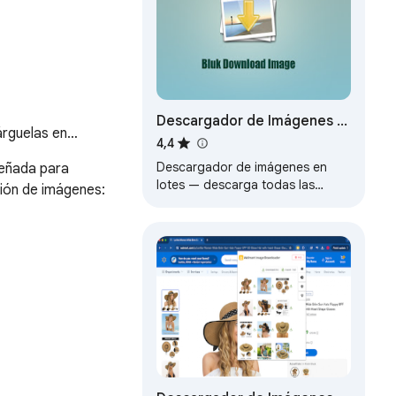
Descargador de Imágenes -
árguelas en…
Fatkun AI Lotes
4,4
Descargador de imágenes en
eñada para 
lotes — descarga todas las
ión de imágenes:

imágenes de cualquier web.
Pinterest, Instagram, Amazon. Un
clic.