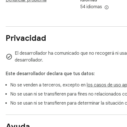
Denunciar problema
Idiomas
54 idiomas
Haga que el tedioso trabajo de recopilación de imágenes sea f
electrónico!
Privacidad
El desarrollador ha comunicado que no recogerá ni usa
desarrollador.
Este desarrollador declara que tus datos:
No se venden a terceros, excepto en
los casos de uso a
No se usan ni se transfieren para fines no relacionados co
No se usan ni se transfieren para determinar la situación 
Ayuda