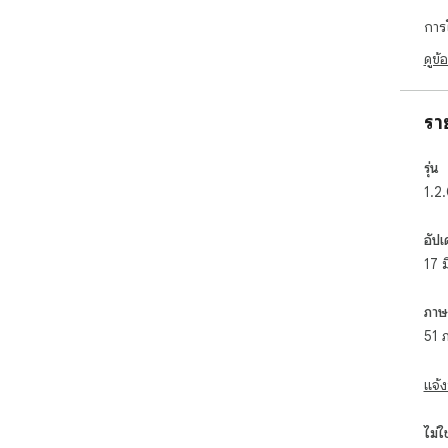
การ
ดูข้
รา
รุ่น
1.2
อัปเ
17 
ภาษ
51 
แจ้ง
ไม่ใช่