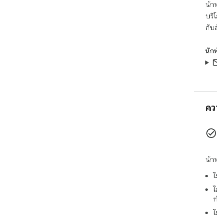
นักพ
บริ
กับ
นัก
คว
นัก
ไ
ไ
ท
ไ