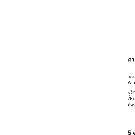
ภา
วอล
Win
ผู้ใ
เว็
ก่อ
5 