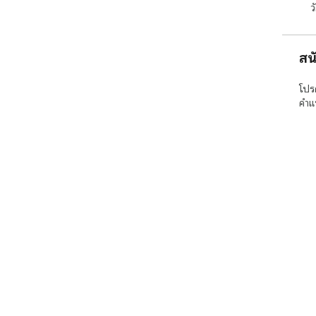
ว
สน
โปร
คำแ