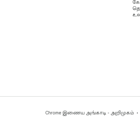
கே
தொ
உல
Chrome இணைய அங்காடி - அறிமுகம்