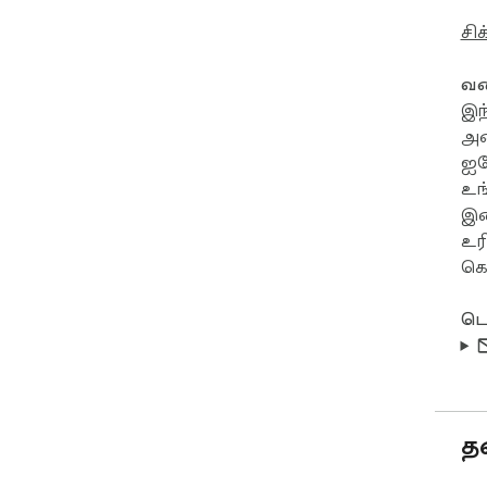
சி
வண
இந
அட
ஐர
உங
இட
உர
கொ
டெ
த