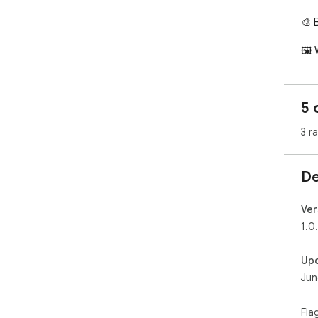
🎨 
🖼 
mos
🗂 
wal
5 
📦 
man
3 r
🌐 
🎨 
🌈 
De
🖼 
🔗 
Ver
🧩 
1.0
🕐 
Up
you
Jun
₿ B
⏳ C
🎨 
Fla