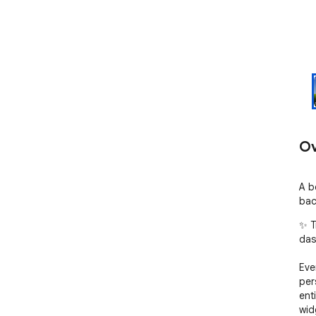
Ov
A b
bac
✨ T
das
Eve
per
ent
wid