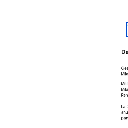
De
Ges
Mil
Mit
Mil
Ren
La 
anu
pane