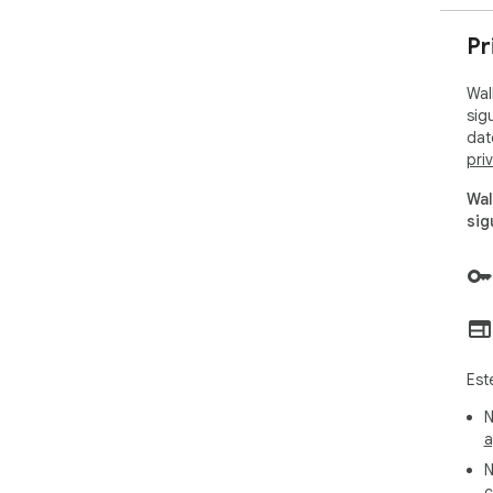
Espa
▸ S
Pr
chol
Wal
━━━
sig
dat
🔄 
pri
▸ P
Wal
Vint
sig
▸ M
▸ A
pla
▸ G
━━━
Est
🔔 
N
Cre
a
nue
N
c