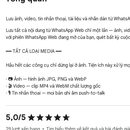
Lưu ảnh, video, tin nhắn thoại, tài liệu và nhãn dán từ Whats
Lưu tất cả nội dung từ WhatsApp Web chỉ một lần — ảnh, video
với phiên WhatsApp Web đang mở của bạn, quét bất kỳ cuộc trò
━━ TẤT CẢ LOẠI MEDIA ━━

Hầu hết các công cụ chỉ dừng lại ở ảnh. Tiện ích này xử lý mọi
· 📷 Ảnh — hình ảnh JPG, PNG và WebP

· 🎬 Video — clip MP4 và WebM chất lượng gốc

· 🎙️ Tin nhắn thoại — mọi bản ghi âm push-to-talk

· 🎵 Âm thanh — file âm thanh OGG, MP3 và M4A

· 📄 Tài liệu — PDF, file Word, bảng tính và nhiều hơn

· 🏷️ Sticker — các gói sticker được chia sẻ trong chat

5,0/5
· 📎 Tệp đính kèm khác — mọi loại file liên lạc đã gửi

29 lượt xếp hạng
Tìm hiểu thêm về kết quả và bài đánh giá