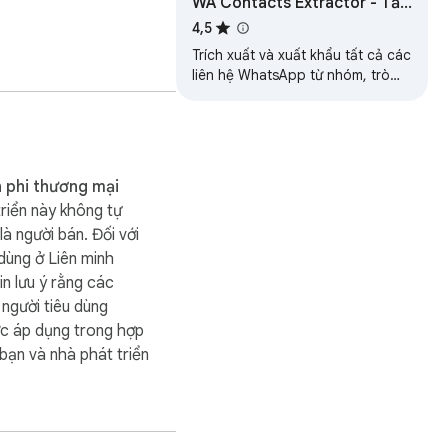
WA Contacts Extractor - Tải
Xuống và Lưu Danh Bạ
4,5
WhatsApp
Trích xuất và xuất khẩu tất cả các
liên hệ WhatsApp từ nhóm, trò
chuyện và nhãn. Chọn từ các định
loạt.

dạng CSV, Excel, JSON hoặc
VCard.
vời để đọc ngoại tuyến 
 phi thương mại
riển này không tự
ưu trữ lâu dài.

là người bán. Đối với
 dùng ở Liên minh
in lưu ý rằng các
người tiêu dùng
c áp dụng trong hợp
bạn và nhà phát triển
êu ảnh, bao nhiêu video, 