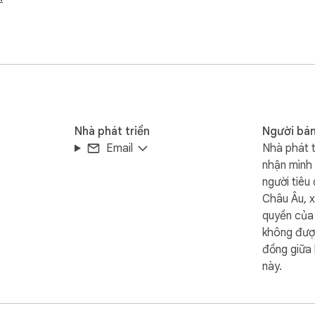
phù hợp nhất:

bản tải xuống nén duy nhất. Lựa chọn hàng đầu cho sao lưu hàng 
ểu bong bóng với tất cả ảnh và video hiển thị nội tuyến. Tuyệt 
Nhà phát triển
Người bán
Email
Nhà phát t
, tên người gửi và nội dung. Được thiết kế cho nhà phát triển và l
nhận mình 
người tiêu
e Sheets, sẵn sàng để sắp xếp, lọc và tạo bảng tổng hợp.

Châu Âu, x
quyền của 
ợp, không cần chuyển đổi.

không đượ
đồng giữa 
này.
cuộc trò chuyện đã chọn và hiển thị bản tóm tắt đầy đủ — bao nhi