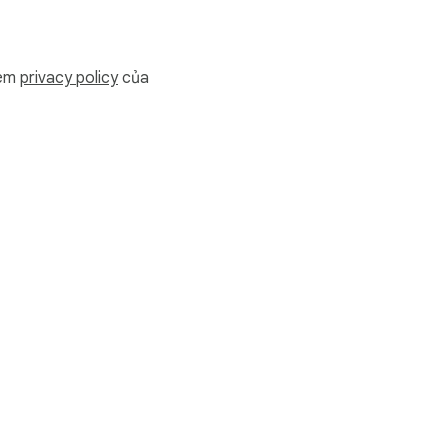
xem
privacy policy
của
chủ bên ngoài. Không 