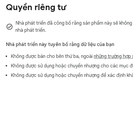
bao nhiêu tài liệu. Xem lại con số, điều chỉnh bộ lọc, rồi bắt đ
Quyền riêng tư
━━ BỘ LỌC VÀ ĐIỀU KHIỂN CHÍNH XÁC ━━

Nhà phát triển đã công bố rằng sản phẩm này sẽ không th
Bạn hoàn toàn kiểm soát những gì được lưu:

nhà phát triển.
◆ Nút bật/tắt loại media — Bật hoặc tắt từng danh mục file ri
Nhà phát triển này tuyên bố rằng dữ liệu của bạn
◆ Bộ lọc khoảng thời gian — Đặt ngày bắt đầu và kết thúc để c
Không được bán cho bên thứ ba, ngoài
những trường hợp 
◆ Giới hạn quét — Xác định số tin nhắn cần quét để làm việc 
◆ Thời gian chờ tải xuống — Cấu hình thời gian chờ mỗi file để
Không được sử dụng hoặc chuyển nhượng cho các mục đíc
Không được sử dụng hoặc chuyển nhượng để xác định khả
━━ CHẠY HOÀN TOÀN TRONG TRÌNH DUYỆT ━━

WA Media Downloader & Exporter xử lý tất cả cục bộ, giữa
chụp màn hình. Không thu thập dữ liệu nền. Tin nhắn và media 
Mở tiện ích dưới dạng popup, cửa sổ nổi hoặc tab trình duyệt
━━ PHÙ HỢP CHO ━━
