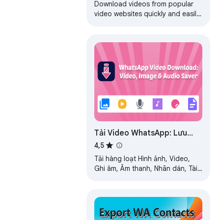
and Live Streams
Download videos from popular
video websites quickly and easily.
Save the most popular video
formats like mp4 and m3u8.
Tải Video WhatsApp: Lưu
Video, Ảnh & Âm thanh -
4,5
WASBB.COM
Tải hàng loạt Hình ảnh, Video,
Ghi âm, Âm thanh, Nhãn dán, Tài
liệu WhatsApp dễ dàng bằng
WhatsApp Media Downloader.