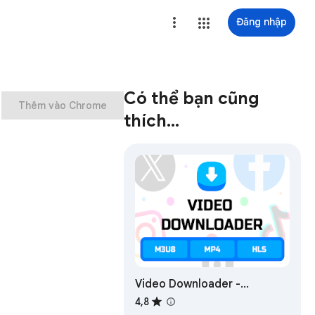
Đăng nhập
Có thể bạn cũng
Thêm vào Chrome
thích…
Video Downloader -
Download M3U8, MP4, HLS
4,8