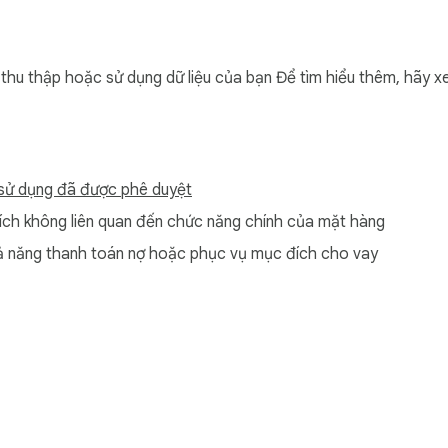
ầu xuất một cách tự tin.

u thập hoặc sử dụng dữ liệu của bạn Để tìm hiểu thêm, hãy 
êng lẻ. Chỉ muốn ảnh và tài liệu? Xong trong hai thao tác.

hỉ lấy file trong khoảng thời gian cụ thể.

sử dụng đã được phê duyệt
theo từng đợt.

 các lần xuất lớn không bị treo.

h không liên quan đến chức năng chính của mặt hàng
 năng thanh toán nợ hoặc phục vụ mục đích cho vay
 Chrome và WhatsApp Web. Không có file nào được tải lên máy 
của bạn luôn ở trên thiết bị của bạn.

 đầy đủ — tùy theo quy trình làm việc của bạn.
