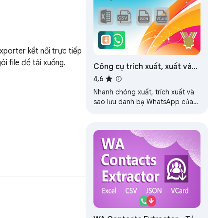
orter kết nối trực tiếp 
 file để tải xuống.

Công cụ trích xuất, xuất và
sao lưu danh bạ nhóm
4,6
WhatsApp - wabulk.net
Nhanh chóng xuất, trích xuất và
sao lưu danh bạ WhatsApp của
bạn theo nhiều tiêu chí khác nhau
như Danh bạ, Cuộc trò chuyện,
Nhóm…