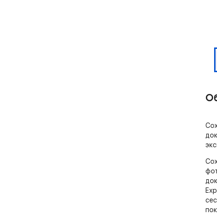
О
Сох
док
экс
Сох
фот
док
Exp
сес
пок