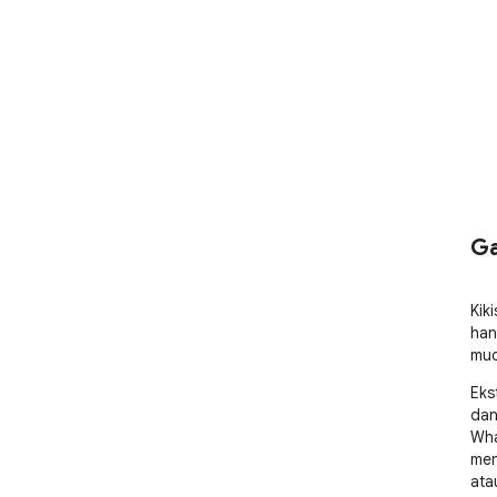
Ga
Kik
han
mud
Eks
dan
Wha
men
ata