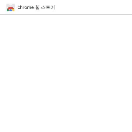
chrome 웹 스토어