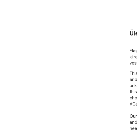
Ül
Eks
kiir
ves
Thi
and
unk
thi
cho
VCa
Our
and
nee
cha