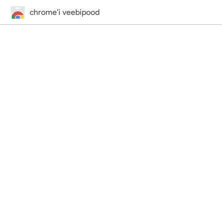
chrome'i veebipood