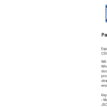
Pa
Esp
CSV
WA 
Wha
doc
pro
str
ens
Key
• M
JSO