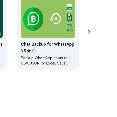
ts
Chat Backup for WhatsApp
3.5
Backup WhatsApp chats to
e
CSV, JSON, or Excel. Save
b
messages & media with
WhatsApp Chat Backup.