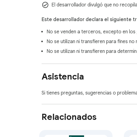
🔹 Sitio web: https://wasbb.com  

El desarrollador divulgó que no recopil
🔹 Contáctanos: support@wasbb.com

Este desarrollador declara el siguiente t
Aviso legal

No se venden a terceros, excepto en los
Esta es una herramienta independiente, no 
No se utilizan ni transfieren para fines n
No se utilizan ni transfieren para determi
Asistencia
Si tienes preguntas, sugerencias o problemas
Relacionados