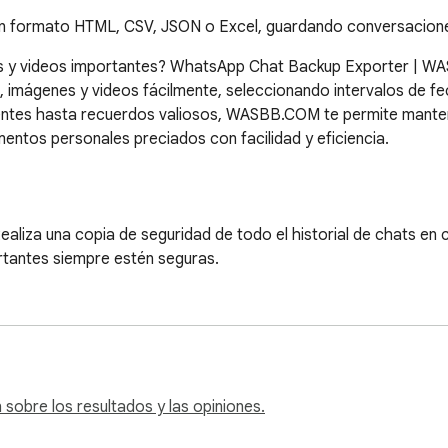
n formato HTML, CSV, JSON o Excel, guardando conversacione
s y videos importantes? WhatsApp Chat Backup Exporter | WASB
s, imágenes y videos fácilmente, seleccionando intervalos de fe
entes hasta recuerdos valiosos, WASBB.COM te permite mante
ntos personales preciados con facilidad y eficiencia.

aliza una copia de seguridad de todo el historial de chats en
tantes siempre estén seguras.

 copia de seguridad de fotos y videos, permitiéndote guardar 
na de manera flexible intervalos de fechas específicos para la c
cíficos.

sobre los resultados y las opiniones.