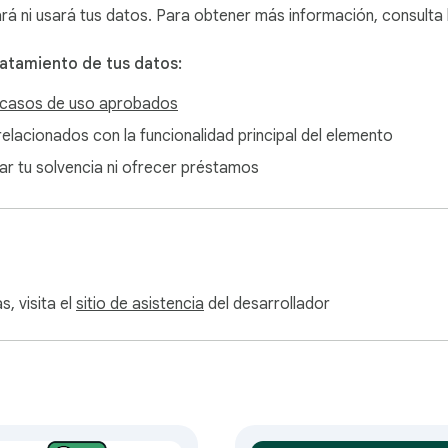
ará ni usará tus datos. Para obtener más información, consulta
ratamiento de tus datos:
casos de uso aprobados
tiene asociación oficial con WhatsApp LLC.
o relacionados con la funcionalidad principal del elemento
nar tu solvencia ni ofrecer préstamos
, visita el
sitio de asistencia
del desarrollador