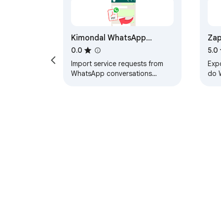
Kimondal WhatsApp
Zap
Importer
Co
0.0
5.0
Import service requests from
Exp
WhatsApp conversations
do 
directly into Kimondal.
HTM
Automatically extract client info
ima
using AI.