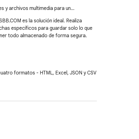
s y archivos multimedia para un…
B.COM es la solución ideal. Realiza 
chas específicos para guardar solo lo que 
ner todo almacenado de forma segura. 
 cuatro formatos - HTML, Excel, JSON y CSV 
recuerdos valiosos y archivos importantes 
opia de seguridad, facilitando la gestión y 