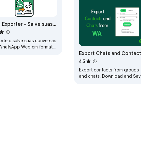
 Exporter - Salve suas
nversas
orte e salve suas conversas
WhatsApp Web em formato
Export Chats and Contac
L, com opção de incluir
gens em um arquivo ZIP.
4.5
Export contacts from groups
and chats. Download and Sav
your chat history in HTML (we
view), CSV or plain text.