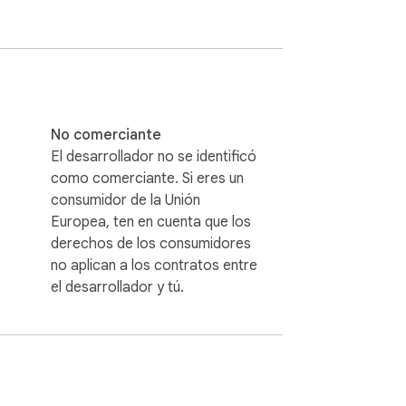
ndo que la información clave de los grupos 
dios de contactos seleccionados, 
No comerciante
El desarrollador no se identificó
realizar copias de seguridad sin 
como comerciante. Si eres un
consumidor de la Unión
Europea, ten en cuenta que los
 organizar y acceder a periodos específicos 
derechos de los consumidores
no aplican a los contratos entre
el desarrollador y tú.
ficiencia y relevancia de la copia de 