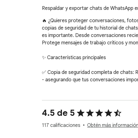
Respaldar y exportar chats de WhatsApp e
🔥 ¿Quieres proteger conversaciones, foto
copias de seguridad de tu historial de chat
es importante. Desde conversaciones reci
Protege mensajes de trabajo críticos y mome
✨ Características principales

✅ Copia de seguridad completa de chats: Re
- asegurando que tus conversaciones impor
✅ Copia de seguridad de medios: Soporta la
sin complicaciones.

4.5 de 5
✅ Filtrado por intervalo de fechas: Seleccio
recuperación de contenido de periodos espe
117 calificaciones
Obtén más información 