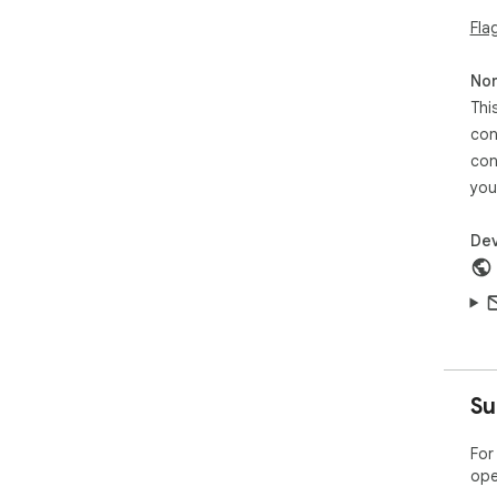
Fla
Non
Thi
con
con
you
Dev
Su
For
ope