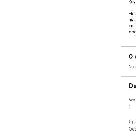
Key
Ele
mag
cmd
goo
🚀🖥
0 
No 
De
Ver
1
Up
Oct