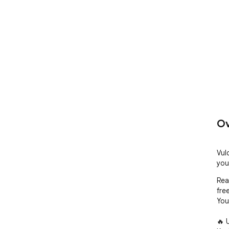
Ov
Vul
you
Rea
free
You
🔥 