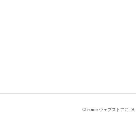
Chrome ウェブストアにつ